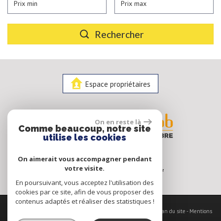
Rechercher
Espace propriétaires
On en reste là
Comme beaucoup, notre site
utilise les cookies
On aimerait vous accompagner pendant
votre visite.
En poursuivant, vous acceptez l'utilisation des
cookies par ce site, afin de vous proposer des
contenus adaptés et réaliser des statistiques !
© 2026 | Tous droits réservés | Traduction powered by Google -
Plan du site
-
Mentions
légales
-
Nos honoraires
-
Partenaires
-
Admin
-
Politique RGPD