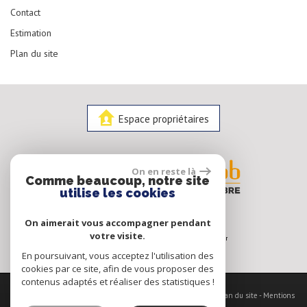
Contact
Estimation
Plan du site
Espace propriétaires
On en reste là
Comme beaucoup, notre site
utilise les cookies
On aimerait vous accompagner pendant
votre visite.
En poursuivant, vous acceptez l'utilisation des
cookies par ce site, afin de vous proposer des
contenus adaptés et réaliser des statistiques !
© 2026 | Tous droits réservés | Traduction powered by Google -
Plan du site
-
Mentions
légales
-
Nos honoraires
-
Partenaires
-
Admin
-
Politique RGPD